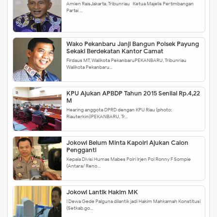
Amien RaisJakarta, Tribunriau- Ketua Majelis Pertimbangan
Partai …
Wako Pekanbaru Janji Bangun Polsek Payung
Sekaki Berdekatan Kantor Camat
Firdaus MT, Walikota PekanbaruPEKANBARU, Tribunriau-
Walikota Pekanbaru…
KPU Ajukan APBDP Tahun 2015 Senilai Rp.4,22
M
Hearing anggota DPRD dengan KPU Riau (photo:
Riauterkini)PEKANBARU, Tr…
Jokowi Belum Minta Kapolri Ajukan Calon
Pengganti
Kepala Divisi Humas Mabes Polri Irjen Pol Ronny F Sompie
(Antara/ Reno…
Jokowi Lantik Hakim MK
I Dewa Gede Palguna dilantik jadi Hakim Mahkamah Konstitusi
(Setkab.go…