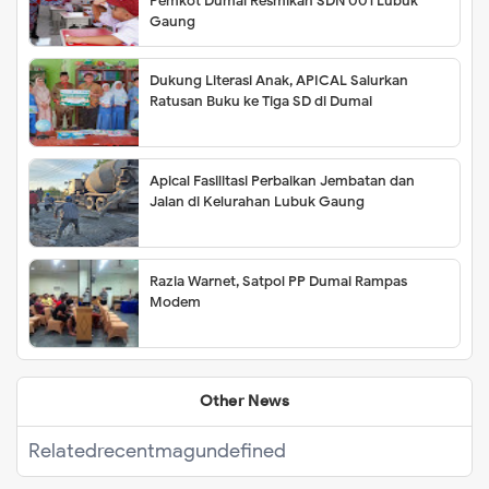
Pemkot Dumai Resmikan SDN 001 Lubuk
Gaung
Dukung Literasi Anak, APICAL Salurkan
Ratusan Buku ke Tiga SD di Dumai
Apical Fasilitasi Perbaikan Jembatan dan
Jalan di Kelurahan Lubuk Gaung
Razia Warnet, Satpol PP Dumai Rampas
Modem
Other News
Related
recentmag
undefined