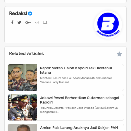
Redaksi
Related Articles
Rapor Merah Calon Kapolri Tak Diketahui
Istana
Menteri Hukum dan Hak Asasi Manusia (Menkumham)
Yasonna Laoly (kanan) …
Jokowi Resmi Berhentikan Sutarman sebagai
Kapolri
Tribunriau, Jakarta-Presiden Joko Widodo (Jokowi) akhirnya
mengambil k…
Amien Rais Larang Anaknya Jadi Sekjen PAN