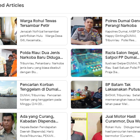
ed Articles
Warga Rohul Tewas
Polres Dumai Gen
Tersambar Petir
Perangi Narkoba
Jenazah Nofrizal tersambar
Kapolres Dumai, AKBP D
petirRokan Hulu - Warga Desa
Happy GintingDUMAI,
Giti, Kecamata…
Tribunriau- Polisi Res…
Polda Riau: Dua Jenis
Razia Salon Ilegal,
Narkoba Baru Diduga
Satpol PP Dumai
Sudah Beredar
Temukan Gelper
Tribunriau, Pekanbaru-Narkoba
Ilustrasi GelperDUMAI, T
jenis baru yang biasa disebut
Riau-Saat Satuan Polisi
dengan Blu…
Praja (Sa…
Pencarian Korban
BP Batam Tak
Tenggelam di Dumai
Laksanakan Putus
Terus Diupayakan
MA
DUMAI, Tribunriau- Pencarian
BATAM, Tribunriau- Sete
korban yang tenggelam pada
memenangkan kasus hak
Minggu (2/4/20…
lahan pasar Mel…
Ada yang Curang,
Jual Motor Hasil
Kabadan Dispenda
Curanmor, Dua W
Pekanbaru Tekankan
Rokan IV Koto
Kepala Badan Pendapatan
Rokan Hulu - Diduga men
Pengusaha agar Jujur
Ditangkap
Daerah (Bapenda), Hariz
hasil pencurian kendara
Bayar Pajak
RozieTribunriau, PEKAN…
bermotor (Curanm…