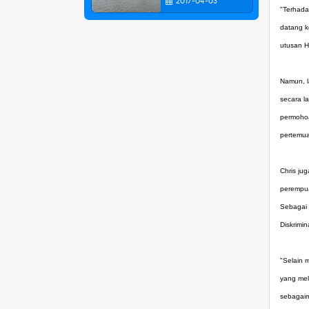
2017-04-03
"Terhada
datang k
utusan H
Namun, l
secara l
permohoa
pertemua
Chris ju
perempua
Sebagai 
Diskrimi
"Selain 
yang mel
sebagaim