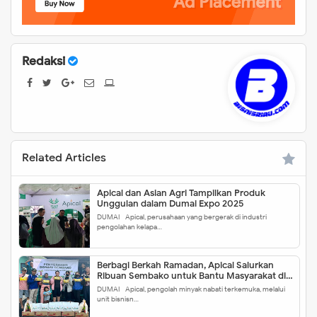
Redaksi
Related Articles
Apical dan Asian Agri Tampilkan Produk
Unggulan dalam Dumai Expo 2025
DUMAI - Apical, perusahaan yang bergerak di industri
pengolahan kelapa…
Berbagi Berkah Ramadan, Apical Salurkan
Ribuan Sembako untuk Bantu Masyarakat di
Dumai
DUMAI - Apical, pengolah minyak nabati terkemuka, melalui
unit bisnisn…