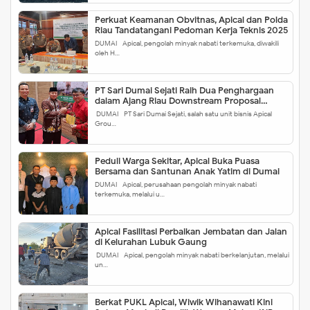
Perkuat Keamanan Obvitnas, Apical dan Polda
Riau Tandatangani Pedoman Kerja Teknis 2025
DUMAI - Apical, pengolah minyak nabati terkemuka, diwakili
oleh H…
PT Sari Dumai Sejati Raih Dua Penghargaan
dalam Ajang Riau Downstream Proposal
Project Challenge 2025
DUMAI - PT Sari Dumai Sejati, salah satu unit bisnis Apical
Grou…
Peduli Warga Sekitar, Apical Buka Puasa
Bersama dan Santunan Anak Yatim di Dumai
DUMAI - Apical, perusahaan pengolah minyak nabati
terkemuka, melalui u…
Apical Fasilitasi Perbaikan Jembatan dan Jalan
di Kelurahan Lubuk Gaung
DUMAI - Apical, pengolah minyak nabati berkelanjutan, melalui
un…
Berkat PUKL Apical, Wiwik Wihanawati Kini