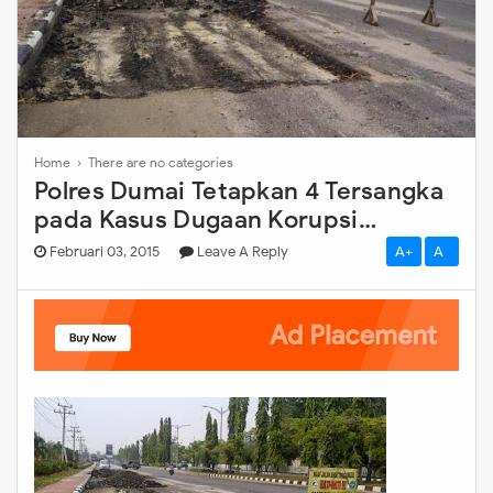
Home
› There are no categories
Polres Dumai Tetapkan 4 Tersangka
pada Kasus Dugaan Korupsi
Soebrantas
Februari 03, 2015
Leave A Reply
A+
A-