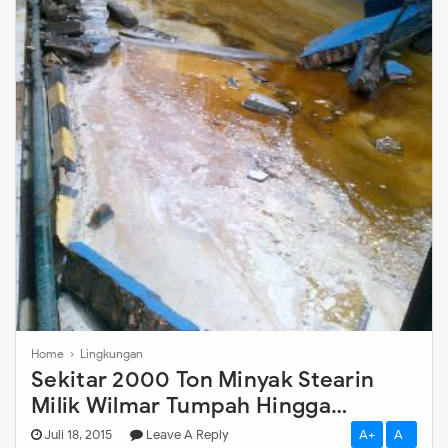
Home
›
Lingkungan
Sekitar 2000 Ton Minyak Stearin
Milik Wilmar Tumpah Hingga
Meluber ke Laut Dumai
Juli 18, 2015
Leave A Reply
A+
A-