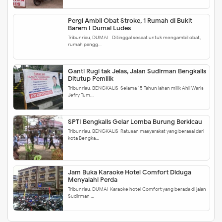
Pergi Ambil Obat Stroke, 1 Rumah di Bukit
Barem I Dumai Ludes
Tribunriau, DUMAI - Ditinggal sesaat untuk mengambil obat,
rumah pangg…
Ganti Rugi tak Jelas, Jalan Sudirman Bengkalis
Ditutup Pemilik
Tribunriau, BENGKALIS-Selama 15 Tahun lahan milik Ahli Waris
Jefry Tum…
SPTI Bengkalis Gelar Lomba Burung Berkicau
Tribunriau, BENGKALIS-Ratusan masyarakat yang berasal dari
kota Bengka…
Jam Buka Karaoke Hotel Comfort Diduga
Menyalahi Perda
Tribunriau, DUMAI-Karaoke hotel Comfort yang berada di jalan
Sudirman …