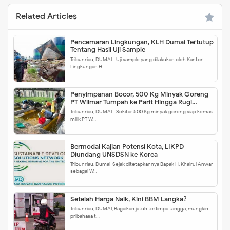
Related Articles
Pencemaran Lingkungan, KLH Dumai Tertutup
Tentang Hasil Uji Sample
Tribunriau, DUMAI - Uji sample yang dilakukan oleh Kantor
Lingkungan H…
Penyimpanan Bocor, 500 Kg Minyak Goreng
PT Wilmar Tumpah ke Parit Hingga Rugi
Ratusan Juta Rupiah
Tribunriau, DUMAI - Sekitar 500 Kg minyak goreng siap kemas
milik PT W…
Bermodal Kajian Potensi Kota, LIKPD
Diundang UNSDSN ke Korea
Tribunriau, Dumai-Sejak ditetapkannya Bapak H. Khairul Anwar
sebagai W…
Setelah Harga Naik, Kini BBM Langka?
Tribunriau, DUMAI, Bagaikan jatuh tertimpa tangga, mungkin
pribahasa t…