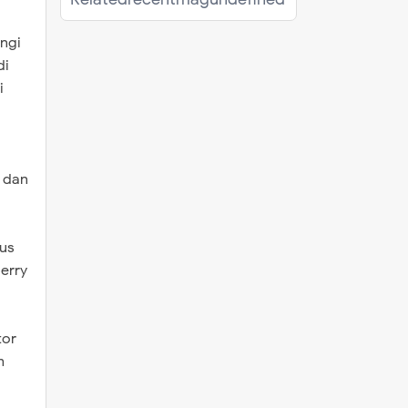
ngi
di
i
 dan
rus
erry
tor
m