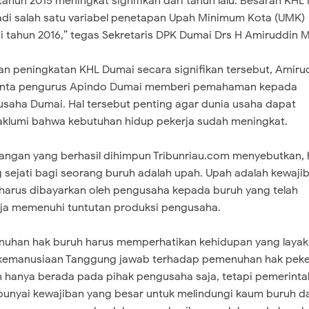
tahun 2015 meningkat signifikan dari tahun lalu. Besaran KHL i
di salah satu variabel penetapan Upah Minimum Kota (UMK)
 tahun 2016,” tegas Sekretaris DPK Dumai Drs H Amiruddin 
n peningkatan KHL Dumai secara signifikan tersebut, Amiru
nta pengurus Apindo Dumai memberi pemahaman kepada
saha Dumai. Hal tersebut penting agar dunia usaha dapat
lumi bahwa kebutuhan hidup pekerja sudah meningkat.
angan yang berhasil dihimpun Tribunriau.com menyebutkan, 
g sejati bagi seorang buruh adalah upah. Upah adalah kewaji
harus dibayarkan oleh pengusaha kepada buruh yang telah
ja memenuhi tuntutan produksi pengusaha.
uhan hak buruh harus memperhatikan kehidupan yang layak
kemanusiaan Tanggung jawab terhadap pemenuhan hak peke
 hanya berada pada pihak pengusaha saja, tetapi pemerinta
nyai kewajiban yang besar untuk melindungi kaum buruh da