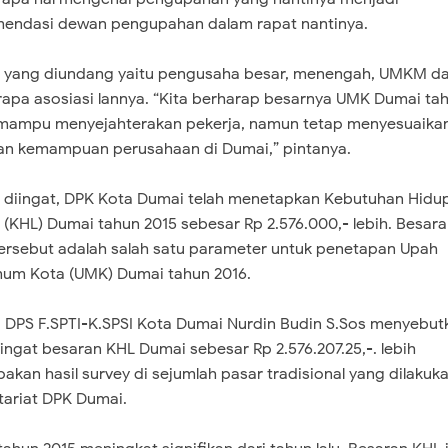
endasi dewan pengupahan dalam rapat nantinya.
 yang diundang yaitu pengusaha besar, menengah, UMKM d
apa asosiasi lannya. “Kita berharap besarnya UMK Dumai ta
mampu menyejahterakan pekerja, namun tetap menyesuaika
n kemampuan perusahaan di Dumai,” pintanya.
 diingat, DPK Kota Dumai telah menetapkan Kebutuhan Hidu
 (KHL) Dumai tahun 2015 sebesar Rp 2.576.000,- lebih. Besar
ersebut adalah salah satu parameter untuk penetapan Upah
um Kota (UMK) Dumai tahun 2016.
 DPS F.SPTI-K.SPSI Kota Dumai Nurdin Budin S.Sos menyebut
ngat besaran KHL Dumai sebesar Rp 2.576.207.25,-. lebih
akan hasil survey di sejumlah pasar tradisional yang dilakuk
tariat DPK Dumai.