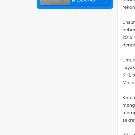
2017-04-03
rekom
Unsur
beber
2016 
denga
Untuk
Layak
KHL t
Minim
Ketua
mengi
merup
sekre