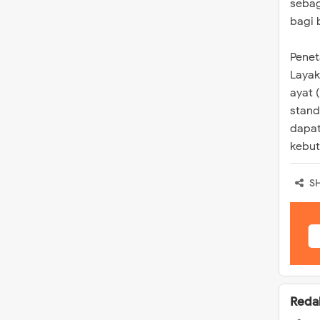
sebag
bagi 
Penet
Layak
ayat 
stand
dapat
kebut
S
Reda