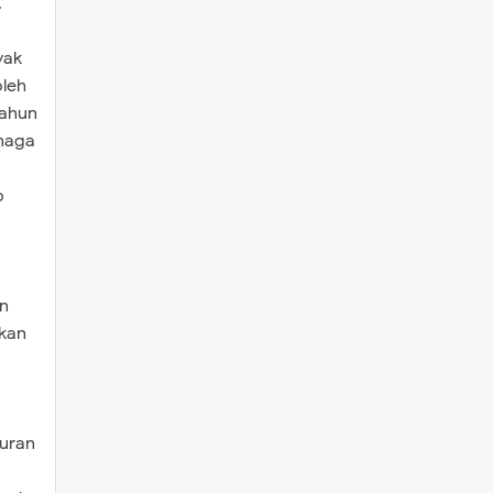
.
yak
oleh
Tahun
enaga
p
un
tkan
uran