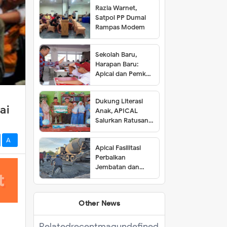
Razia Warnet,
Satpol PP Dumai
Rampas Modem
Sekolah Baru,
Harapan Baru:
Apical dan Pemkot
Dumai Resmikan
SDN 001 Lubuk
Dukung Literasi
Gaung
ai
Anak, APICAL
Salurkan Ratusan
Buku ke Tiga SD di
Dumai
A-
Apical Fasilitasi
Perbaikan
Jembatan dan
Jalan di Kelurahan
Lubuk Gaung
Other News
Related
recentmag
undefined