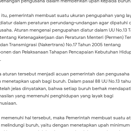
wenangan pengusaha dalam memberikan upah kepada buruh
 itu, pemerintah membuat suatu ukuran pengupahan yang la
diatur dalam peraturan perundang-undangan agar dipatuhi 
saha. Aturan mengenai pengupahan diatur dalam UU No.13 
tentang Ketenagakerjaan dan Peraturan Menteri (Permen) T
 dan Transmigrasi (Nakertrans) No.17 Tahun 2005 tentang
nen dan Pelaksanaan Tahapan Pencapaian Kebutuhan Hidu
.
 aturan tersebut menjadi acuan pemerintah dan pengusaha
 menetapkan upah bagi buruh. Dalam pasal 88 UU No.13 tah
telah jelas dinyatakan, bahwa setiap buruh berhak mendapa
asilan yang memenuhi penghidupan yang layak bagi
nusiaan.
 memenuhi hal tersebut, maka Pemerintah membuat suatu at
 melindungi buruh, yaitu dengan menetapkan upah minimum