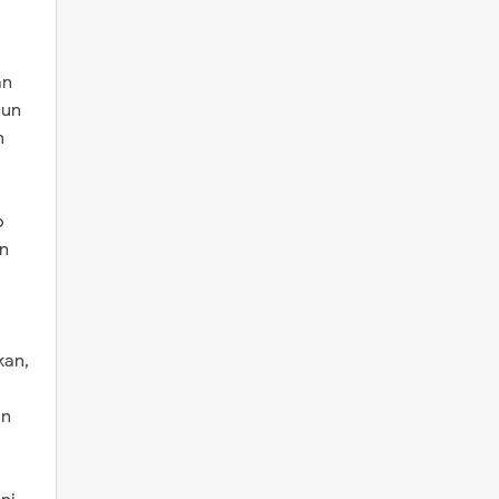
an
hun
n
p
an
kan,
an