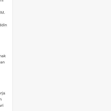
ni
MM.
ddin
hak
ban
rja
h
ri