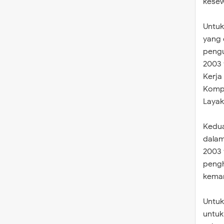
kese
Untuk
yang 
pengu
2003 
Kerja
Kompo
Layak
Kedua
dalam
2003 
pengh
kema
Untuk
untuk