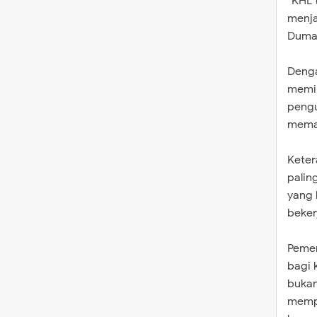
“KHL 
menja
Dumai
Denga
memi
pengu
memak
Keter
palin
yang 
beker
Pemen
bagi 
bukan
mempu