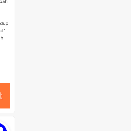
upah
idup
l 1
ah