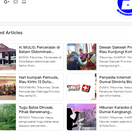
ed Articles
H. MULIS: Perceraian di
Dewan Dakwah Pro
Batam Didominasi
Riau Kunjungi Ko
Faktor Ekonomi
Banjir di Buluh Cin
BATAM, Tribunriau-Perceraian di
Tribunriau, KAMPAR- Ti
Kampar
Kota Batam didominasi oleh
Dewan Dakwah Provinsi 
faktor Ekon…
mengunjungi k…
Hari Sumpah Pemuda,
Penyedia Internet 
Riau Kirim 13 Duta
Dumai Diminta Blo
Pemuda ke
Situs Porno!
PEKANBARU, Tribunriau-Dinas
DUMAI, Tribunriau-Sesua
Palangkaraya
Pemuda dan Olahraga Provinsi
Peraturan Menteri Komu
Riau serta Or…
dan Informatika …
Tugu Batas Dirusak,
Hiburan Karaoke d
Pihak Berwenang
Dumai Kangkangi
Terkesan Bungkam
Perwako
RENGAT, Tribunriau-Kasus
DUMAI, Tribunriau-Aktifi
pengrusakan tugu batas desa
hiburan malam sejenis k
ataupun penyerobo…
di Kota Dum…