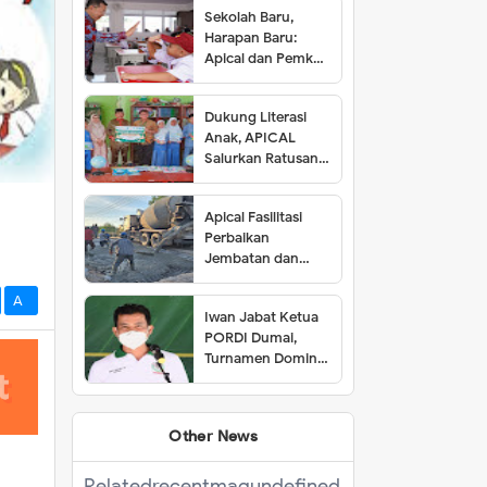
Sekolah Baru,
Harapan Baru:
Apical dan Pemkot
Dumai Resmikan
SDN 001 Lubuk
Dukung Literasi
Gaung
Anak, APICAL
Salurkan Ratusan
Buku ke Tiga SD di
Dumai
Apical Fasilitasi
Perbaikan
Jembatan dan
Jalan di Kelurahan
Lubuk Gaung
A-
Iwan Jabat Ketua
PORDI Dumai,
Turnamen Domino
Dijuarai Seorang
Perempuan
Other News
Related
recentmag
undefined