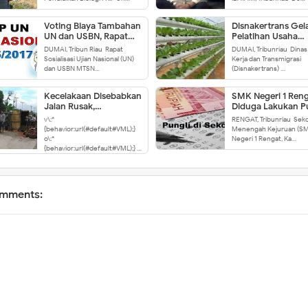
Voting Biaya Tambahan
Disnakertrans Gel
UN dan USBN, Rapat
Pelatihan Usaha
Sosialisai di MTSN
Hydroponik
DUMAI, Tribun Riau-Rapat
DUMAI, Tribunriau-Dinas
Dumai 'Ricuh'
Sosialisasi Ujian Nasional (UN)
Kerja dan Transmigrasi
dan USBN MTSN…
(Disnakertrans) …
Kecelakaan Disebabkan
SMK Negeri 1 Ren
Jalan Rusak,
Diduga Lakukan P
"Masyarakat Bisa Tuntut
v\:*
RENGAT, Tribunriau-Sek
Pemerintah"
{behavior:url(#default#VML);}
Menengah Kejuruan (SM
o\:*
Negeri 1 Rengat, Ka…
{behavior:url(#default#VML);} …
mments: