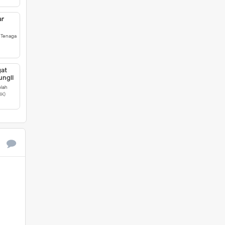
ar
 Tenaga
gat
ungli
olah
K)