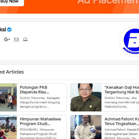
ksi
ed Articles
Potongan PKB
"Kenaikan Gaji Ho
Dispenda Riau
Tergantung Niat B
Dipertanyakan
Walikota"
DUMAI, Tribunriau- Sebagian
DUMAI, Tribunriau- Jika
Warga Dumai masih bingung
memang memiliki niat ya
dengan program p…
Walikota Dumai…
Himpunan Mahasiswa
Achmad Fatoni: K
Program Studi
Terus Tingkatkan
Pendidikan Biologi FKIP
Pelayanan
PEKANBARU- Himpunan
Achmad Fatoni, Kepala 
UNRI Taja Pekan
Mahasiswa Program Studi
Ketenagakerjaan Batam
Penghijauan
Pendidikan Biologi FKIP Un…
IBATAM, Tribunriau-De…