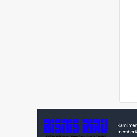
Kami mem
memberika