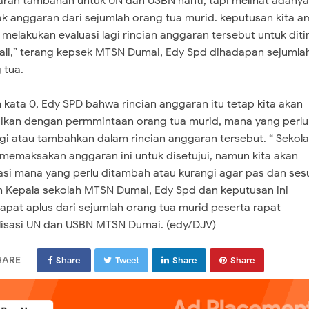
ran tambahan untuk UN dan USBN nanti, tapi melihat adanya
ak anggaran dari sejumlah orang tua murid. keputusan kita a
 melakukan evaluasi lagi rincian anggaran tersebut untuk diti
li,” terang kepsek MTSN Dumai, Edy Spd dihadapan sejumla
 tua.
 kata 0, Edy SPD bahwa rincian anggaran itu tetap kita akan
ikan dengan permmintaan orang tua murid, mana yang perlu 
gi atau tambahkan dalam rincian anggaran tersebut. “ Sekol
 memaksakan anggaran ini untuk disetujui, namun kita akan
asi mana yang perlu ditambah atau kurangi agar pas dan sesu
 Kepala sekolah MTSN Dumai, Edy Spd dan keputusan ini
pat aplus dari sejumlah orang tua murid peserta rapat
lisasi UN dan USBN MTSN Dumai. (edy/DJV)
HARE
Share
Tweet
Share
Share