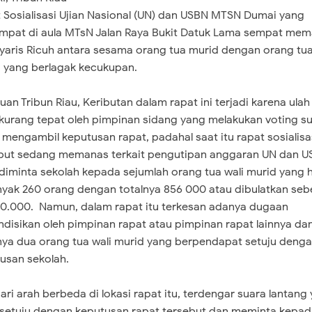
 Sosialisasi Ujian Nasional (UN) dan USBN MTSN Dumai yang
mpat di aula MTsN Jalan Raya Bukit Datuk Lama sempat me
yaris Ricuh antara sesama orang tua murid dengan orang tu
 yang berlagak kecukupan.
uan Tribun Riau, Keributan dalam rapat ini terjadi karena ulah
kurang tepat oleh pimpinan sidang yang melakukan voting s
 mengambil keputusan rapat, padahal saat itu rapat sosialisa
but sedang memanas terkait pengutipan anggaran UN dan 
diminta sekolah kepada sejumlah orang tua wali murid yang 
yak 260 orang dengan totalnya 856 000 atau dibulatkan seb
0.000. Namun, dalam rapat itu terkesan adanya dugaan
ndisikan oleh pimpinan rapat atau pimpinan rapat lainnya da
nya dua orang tua wali murid yang berpendapat setuju deng
usan sekolah.
ari arah berbeda di lokasi rapat itu, terdengar suara lantang
 setuju dengan keputusan rapat tersebut dan meminta kepa