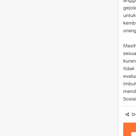
angga
gejol
untuk
kemba
orang
Masih
sesua
kuran
tidak
evalu
imbuh
menda
Sosia
S