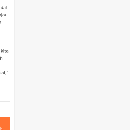
mbil
njau
h
kita
ah
ai,”