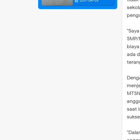
2017-04-03
sekol
peng
"Saya
SMP/M
biaya
ada d
teran
Denga
menje
MTSN
angga
saat 
sukse
"Dala