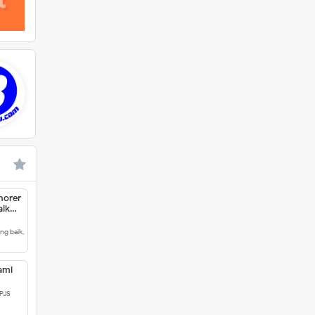
norer
aik
ng baik,
ami
BPJS