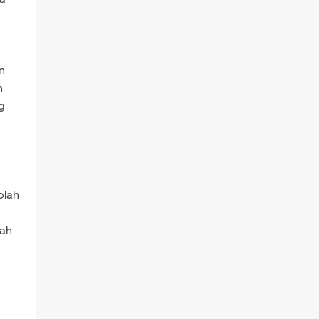
n
n
g
olah
lah