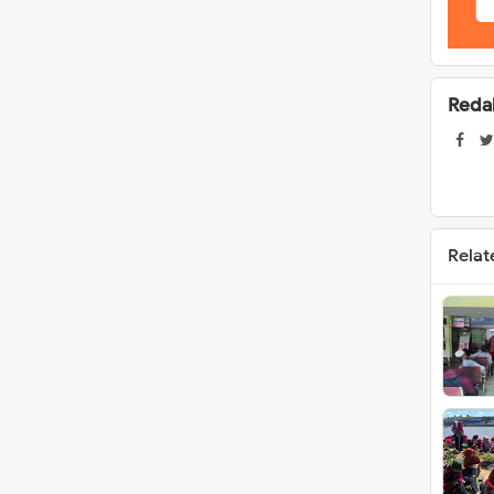
Reda
Relat