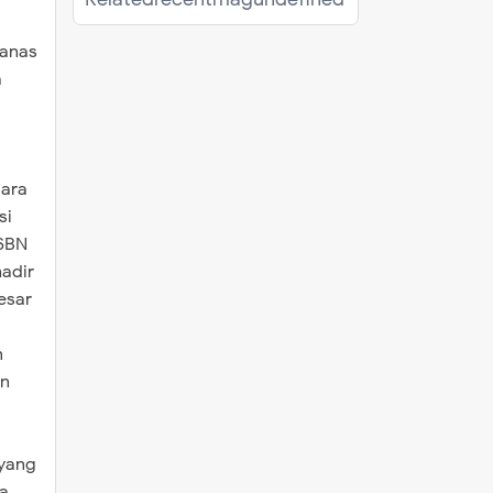
manas
a
uara
si
USBN
hadir
esar
n
an
 yang
da