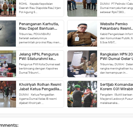
Udara Pantau Aktivitas
Bantu Renovasi 
ROHIL - Kepala Kepolisian
DUMAI- PT Pelindo I Ca
Illegal Logging
Leluhur di Dumai
Daerah Riau (Kapolda Riau) Irjen
Dumai menyalurkan ang
Pol Agung S…
sebesar Rp67.383…
Penanganan Karhutla,
Website Pemko
Riau Dapat Bantuan
Pekanbaru Resmi
Helikopter Lagi
Dikelola Kominfo
Tribunriau, PEKANBARU-
Kabid Pengelolaan Infor
Setelah sebelumnya
dan Komunikasi Publik, M
pemerintah provinsi Riau men…
S.Sos MSiT…
Jelang HPN, Pengurus
Rangkaian HPN 20
PWI Silaturahmi ke
PWI Dumai Gelar
Mapolres Dumai
Pengurus PWI Kota Dumai saat
Tribunriau, DUMAI- Dala
berbincang dengan Kapolres
rangka meningkatkan kua
Dumai Tribunri…
dan kemampuan in…
Khoiriyah Roihan Resmi
Sertijab Komanda
Jabat Ketua Pengadilan
Korem 031 Wirab
Agama Dumai
DUMAI - Ketua Pengadilan
Pangdam I Bukit barisan
Agama Dumai Kelas IB resmi
Mayjend Ledowyk Pusu
dijabat Khoiriyah …
melaksanaka…
mments: