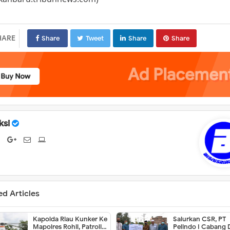
HARE
Share
Tweet
Share
Share
ksi
ed Articles
Kapolda Riau Kunker Ke
Salurkan CSR, PT
Mapolres Rohil, Patroli
Pelindo I Cabang