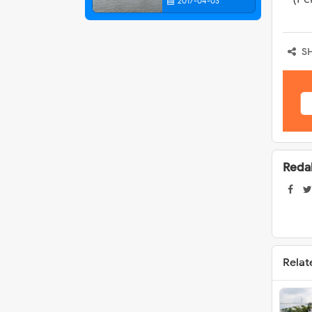
2017-04-03
S
Reda
Relat