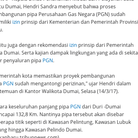
tu Dumai, Hendri Sandra menyebut bahwa proses
bangunan pipa Perusahaan Gas Negara (PGN) sudah
iliki
izin
prinsip dari Kementerian dan Pemerintah Provins
u.
itu juga dengan rekomendasi
izin
prinsip dari Pemerintah
a Dumai. Serta kajian dampak lingkungan yang ada di sekita
ur penyaluran pipa
PGN
.
merintah kota memastikan proyek pembangunan
pa
PGN
sudah mengantongi perizinan," ujar Hendri dalam
temuan di Kantor Walikota Dumai, Selasa (14/3/17).
ara keseluruhan panjang pipa
PGN
dari Duri -Dumai
capai 132,8 Km. Nantinya pipa tersebut akan disebar
erapa titik seperti di Kawasan Pelintung, Kawasan Lubuk
ng hingga Kawasan Pelindo Dumai.
kanbaru.tribunnews.com)