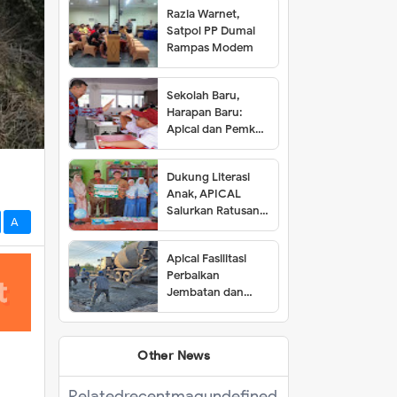
Razia Warnet,
Satpol PP Dumai
Rampas Modem
Sekolah Baru,
Harapan Baru:
Apical dan Pemkot
Dumai Resmikan
SDN 001 Lubuk
Dukung Literasi
Gaung
Anak, APICAL
Salurkan Ratusan
A-
Buku ke Tiga SD di
Dumai
Apical Fasilitasi
Perbaikan
Jembatan dan
Jalan di Kelurahan
Lubuk Gaung
Other News
Related
recentmag
undefined