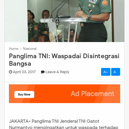
Home
›
Nasional
Panglima TNI: Waspadai Disintegrasi
Bangsa
April 03, 2017
Leave A Reply
A+
A-
JAKARTA- Panglima TNI Jenderal TNI Gatot
Nurmantyo mengingatkan untuk waspada terhadap