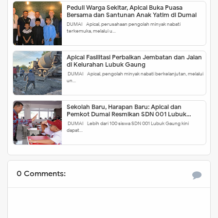
Peduli Warga Sekitar, Apical Buka Puasa
Bersama dan Santunan Anak Yatim di Dumai
DUMAI - Apical, perusahaan pengolah minyak nabati
terkemuka, melalui u…
Apical Fasilitasi Perbaikan Jembatan dan Jalan
di Kelurahan Lubuk Gaung
DUMAI - Apical, pengolah minyak nabati berkelanjutan, melalui
un…
Sekolah Baru, Harapan Baru: Apical dan
Pemkot Dumai Resmikan SDN 001 Lubuk
Gaung
DUMAI - Lebih dari 100 siswa SDN 001 Lubuk Gaung kini
dapat…
0 Comments: