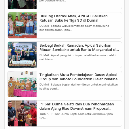
pengolahan kelapa…
Dukung Literasi Anak, APICAL Salurkan
Ratusan Buku ke Tiga SD di Dumai
DUMAI - Sebagai wujud komitmen dalam mendukung
pendidikan dasar, Apica…
Berbagi Berkah Ramadan, Apical Salurkan
Ribuan Sembako untuk Bantu Masyarakat di
Dumai
DUMAI - Apical, pengolah minyak nabati terkemuka, melalui
unit bisnisn…
Tingkatkan Mutu Pembelajaran Dasar; Apical
Group dan Tanoto Foundation Gelar Pelatihan
Guru di Dumai
DUMAI - Sebagai bagian dari komitmen untuk meningkatkan
kualitas pendi…
PT Sari Dumai Sejati Raih Dua Penghargaan
dalam Ajang Riau Downstream Proposal
Project Challenge 2025
DUMAI - PT Sari Dumai Sejati, salah satu unit bisnis Apical
Grou…