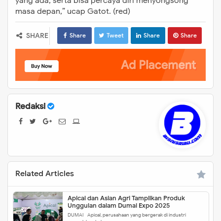
yang ada, serta bisa percaya diri menyongsong
masa depan,” ucap Gatot. (red)
SHARE
Share
Tweet
Share
Share
Redaksi
Related Articles
Apical dan Asian Agri Tampilkan Produk
Unggulan dalam Dumai Expo 2025
DUMAI - Apical, perusahaan yang bergerak di industri