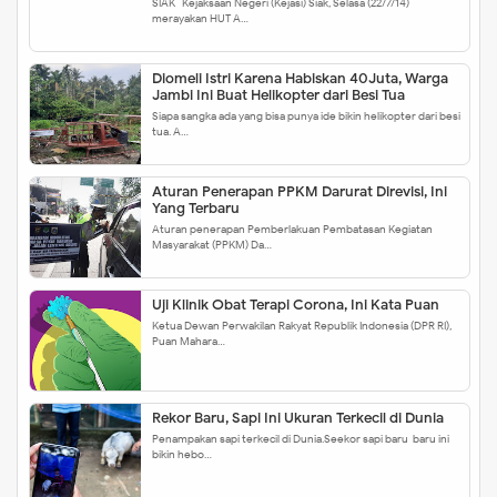
SIAK- Kejaksaan Negeri (Kejasi) Siak, Selasa (22/7/14)
merayakan HUT A…
Diomeli Istri Karena Habiskan 40Juta, Warga
Jambi Ini Buat Helikopter dari Besi Tua
Siapa sangka ada yang bisa punya ide bikin helikopter dari besi
tua. A…
Aturan Penerapan PPKM Darurat Direvisi, Ini
Yang Terbaru
Aturan penerapan Pemberlakuan Pembatasan Kegiatan
Masyarakat (PPKM) Da…
Uji Klinik Obat Terapi Corona, Ini Kata Puan
Ketua Dewan Perwakilan Rakyat Republik Indonesia (DPR RI),
Puan Mahara…
Rekor Baru, Sapi Ini Ukuran Terkecil di Dunia
Penampakan sapi terkecil di Dunia.Seekor sapi baru-baru ini
bikin hebo…