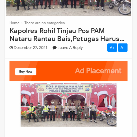
Home
› There are no categories
Kapolres Rohil Tinjau Pos PAM
Nataru Rantau Bais,Petugas Harus
Giat Patroli.
Desember 27, 2021
Leave A Reply
A+
A-