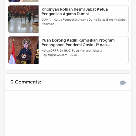
Khoiriyah Roihan Resmi Jabat Ketua
Pengadilan Agama Dumai
DUMAI - Ketua Pengadilan Agama Dumai Kelas IB resmi dijabat
Khoiriyah …
Puan Dorong Kadin Rumuskan Program
Penanganan Pandemi Covid-19 dan
Pemulihannya
Ketua DPR RI Dr. (H. C) Puan MaharaniJakarta –
PejuangNews.com - 30 Ju…
0 Comments: