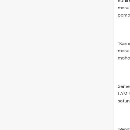
Rohil
masuk
pemba
"Kami
masuk
mohon
Semen
LAM R
satun
"Pemb