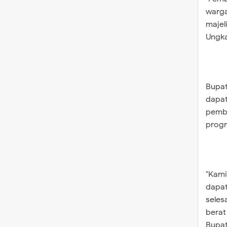
warga
majel
Ungka
Bupat
dapat
pemba
progr
"Kami
dapat
seles
berat
Bupati