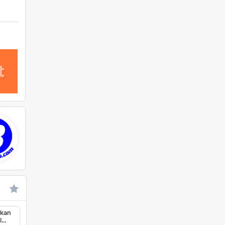
ukan
i