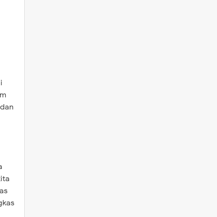
i
am
 dan
a
ita
as
gkas