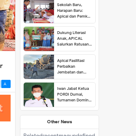
Sekolah Baru,
Harapan Baru:
Apical dan Pemkot
Dumai Resmikan
SDN 001 Lubuk
Dukung Literasi
Gaung
Anak, APICAL
Salurkan Ratusan
Buku ke Tiga SD di
Dumai
Apical Fasilitasi
r
Perbaikan
Jembatan dan
Jalan di Kelurahan
Lubuk Gaung
A-
Iwan Jabat Ketua
PORDI Dumai,
Turnamen Domino
Dijuarai Seorang
Perempuan
Other News
Related
recentmag
undefined