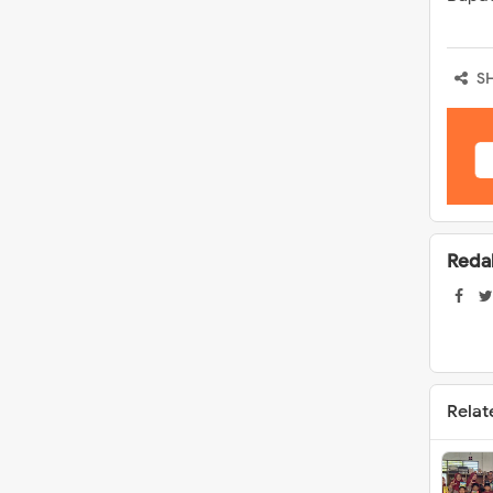
S
Reda
Relat