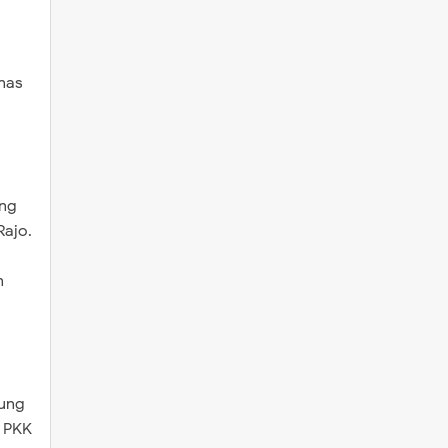
nas
ung
Rajo.
n
pung
a PKK