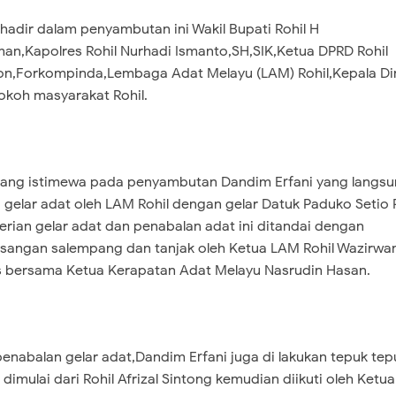
 hadir dalam penyambutan ini Wakil Bupati Rohil H
man,Kapolres Rohil Nurhadi Ismanto,SH,SIK,Ketua DPRD Rohil
n,Forkompinda,Lembaga Adat Melayu (LAM) Rohil,Kepala Di
okoh masyarakat Rohil.
ang istimewa pada penyambutan Dandim Erfani yang langs
i gelar adat oleh LAM Rohil dengan gelar Datuk Paduko Setio 
rian gelar adat dan penabalan adat ini ditandai dengan
angan salempang dan tanjak oleh Ketua LAM Rohil Wazirwa
 bersama Ketua Kerapatan Adat Melayu Nasrudin Hasan.
penabalan gelar adat,Dandim Erfani juga di lakukan tepuk te
 dimulai dari Rohil Afrizal Sintong kemudian diikuti oleh Ketu