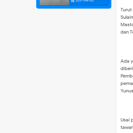
2017-04-03
Turut
Sulai
Masto
dan T
Ada y
diber
Pembe
pemas
Yunus
Usai 
tawar