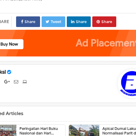
HARE
Share
Tweet
Share
Share
ksi
ed Articles
Peringatan Hari Buku
Apical Dumai Lak
Nasional dan Hari
Normalisasi Parit d