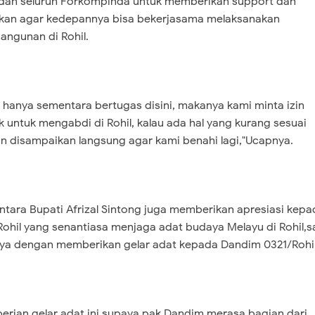
 dan seluruh Forkompinda untuk memberikan support dan
an agar kedepannya bisa bekerjasama melaksanakan
ngunan di Rohil.
 hanya sementara bertugas disini, makanya kami minta izin
 untuk mengabdi di Rohil, kalau ada hal yang kurang sesuai
 disampaikan langsung agar kami benahi lagi,"Ucapnya.
tara Bupati Afrizal Sintong juga memberikan apresiasi kepa
ohil yang senantiasa menjaga adat budaya Melayu di Rohil,s
ya dengan memberikan gelar adat kepada Dandim 0321/Rohil
erian gelar adat ini supaya pak Dandim merasa bagian dari