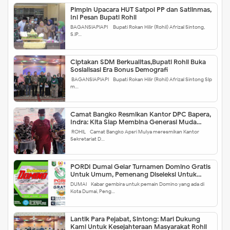
Pimpin Upacara HUT Satpol PP dan Satlinmas,
Ini Pesan Bupati Rohil
BAGANSIAPIAPI - Bupati Rokan Hilir (Rohil) Afrizal Sintong,
S.IP…
Ciptakan SDM Berkualitas,Bupati Rohil Buka
Sosialisasi Era Bonus Demografi
BAGANSIAPIAPI - Bupati Rokan Hilir (Rohil) Afrizal Sintong SIp
m…
Camat Bangko Resmikan Kantor DPC Bapera,
Indra: Kita Siap Membina Generasi Muda
Kearah Lebih Baik
ROHIL - Camat Bangko Apsri Mulya meresmikan Kantor
Sekretariat D…
PORDI Dumai Gelar Turnamen Domino Gratis
Untuk Umum, Pemenang Diseleksi Untuk
Kejuaraan Riau
DUMAI - Kabar gembira untuk pemain Domino yang ada di
Kota Dumai, Peng…
Lantik Para Pejabat, Sintong: Mari Dukung
Kami Untuk Kesejahteraan Masyarakat Rohil