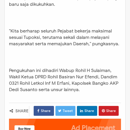
baru saja dikukuhkan.
pungkasnya. Pengukuhan ini
dihadiri Wabup Rohil H Sulaiman,
Wakil Ketua DPRD Rohil Basiran Nur
Efendi, Dandim 0321 Rohil Letkol Inf
"Kita berharap seluruh Pejabat bekerja maksimal
M Erfani, Kapolsek Bangko AKP Dedi
sesuai Tupoksi, terutama sekali dalam melayani
Susanto serta unsur lainnya.
masyarakat serta memajukan Daerah," pungkasnya.
Pengukuhan ini dihadiri Wabup Rohil H Sulaiman,
Wakil Ketua DPRD Rohil Basiran Nur Efendi, Dandim
0321 Rohil Letkol Inf M Erfani, Kapolsek Bangko AKP
Dedi Susanto serta unsur lainnya.
SHARE
Share
Tweet
Share
Share