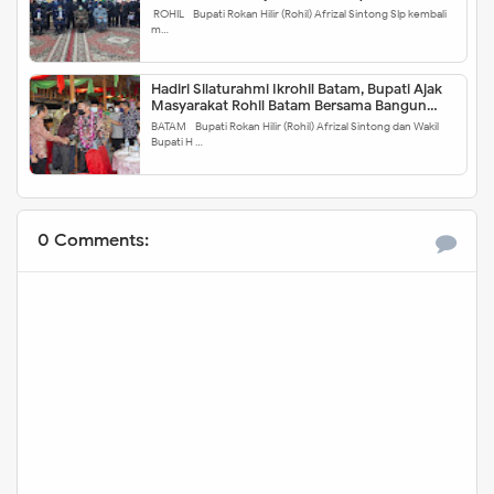
ROHIL - Bupati Rokan Hilir (Rohil) Afrizal Sintong SIp kembali
m…
Hadiri Silaturahmi Ikrohil Batam, Bupati Ajak
Masyarakat Rohil Batam Bersama Bangun
Daerah
BATAM - Bupati Rokan Hilir (Rohil) Afrizal Sintong dan Wakil
Bupati H …
0 Comments: