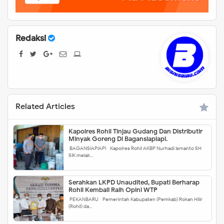
Redaksi
Related Articles
Kapolres Rohil Tinjau Gudang Dan Distributir
Minyak Goreng Di Bagansiapiapi.
BAGANSIAPIAPI - Kapolres Rohil AKBP Nurhadi Ismanto SH
SIK melak…
Serahkan LKPD Unaudited, Bupati Berharap
Rohil Kembali Raih Opini WTP
PEKANBARU - Pemerintah Kabupaten (Pemkab) Rokan Hilir
(Rohil) da…