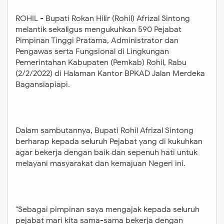
(2/2/2022) di Halaman Kantor
BPKAD Jalan Merdeka
ROHIL - Bupati Rokan Hilir (Rohil) Afrizal Sintong
Bagansiapiapi. Dalam sambutannya,
melantik sekaligus mengukuhkan 590 Pejabat
Pimpinan Tinggi Pratama, Administrator dan
Bupati Rohil Afrizal Sintong
Pengawas serta Fungsional di Lingkungan
berharap kepada seluruh Pejabat
Pemerintahan Kabupaten (Pemkab) Rohil, Rabu
yang di kukuhkan agar bekerja
(2/2/2022) di Halaman Kantor BPKAD Jalan Merdeka
dengan baik dan sepenuh hati untuk
Bagansiapiapi.
melayani masyarakat dan kemajuan
Negeri ini. "Sebagai pimpinan saya
mengajak kepada seluruh pejabat
Dalam sambutannya, Bupati Rohil Afrizal Sintong
mari kita sama-sama bekerja
berharap kepada seluruh Pejabat yang di kukuhkan
dengan sebaik-baiknya untuk
agar bekerja dengan baik dan sepenuh hati untuk
melayani masyarakat dan
melayani masyarakat dan kemajuan Negeri ini.
memajukan daerah ini," ucapnya.
Untuk itu orang nomor satu di Rohil
ini, mengingatkan kepada seluruh
"Sebagai pimpinan saya mengajak kepada seluruh
pejabat yang baru dilantik agar
pejabat mari kita sama-sama bekerja dengan