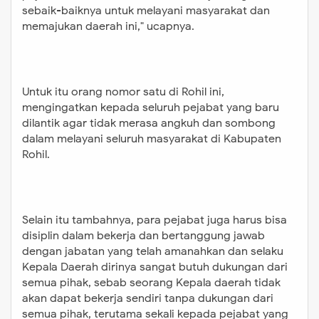
tidak merasa angkuh dan sombong
sebaik-baiknya untuk melayani masyarakat dan
dalam melayani seluruh masyarakat
memajukan daerah ini," ucapnya.
di Kabupaten Rohil. Selain itu
tambahnya, para pejabat juga harus
bisa disiplin dalam bekerja dan
bertanggung jawab dengan jabatan
Untuk itu orang nomor satu di Rohil ini,
mengingatkan kepada seluruh pejabat yang baru
yang telah amanahkan dan selaku
dilantik agar tidak merasa angkuh dan sombong
Kepala Daerah dirinya sangat butuh
dalam melayani seluruh masyarakat di Kabupaten
dukungan dari semua pihak, sebab
Rohil.
seorang Kepala daerah tidak akan
dapat bekerja sendiri tanpa
dukungan dari semua pihak,
Selain itu tambahnya, para pejabat juga harus bisa
terutama sekali kepada pejabat
disiplin dalam bekerja dan bertanggung jawab
yang baru saja dikukuhkan. "Kita
dengan jabatan yang telah amanahkan dan selaku
berharap seluruh Pejabat bekerja
Kepala Daerah dirinya sangat butuh dukungan dari
maksimal sesuai Tupoksi, terutama
semua pihak, sebab seorang Kepala daerah tidak
sekali dalam melayani masyarakat
akan dapat bekerja sendiri tanpa dukungan dari
serta memajukan Daerah,"
semua pihak, terutama sekali kepada pejabat yang