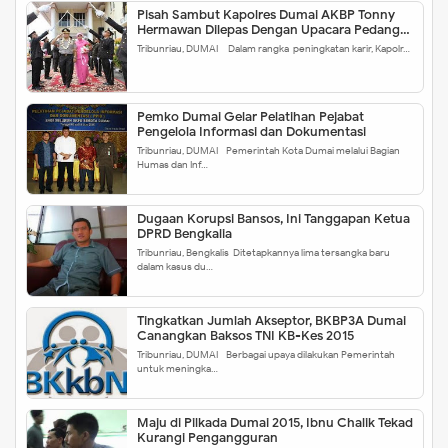
Pisah Sambut Kapolres Dumai AKBP Tonny
Hermawan Dilepas Dengan Upacara Pedang
Pora
Tribunriau, DUMAI – Dalam rangka peningkatan karir, Kapolr…
Pemko Dumai Gelar Pelatihan Pejabat
Pengelola Informasi dan Dokumentasi
Tribunriau, DUMAI - Pemerintah Kota Dumai melalui Bagian
Humas dan Inf…
Dugaan Korupsi Bansos, Ini Tanggapan Ketua
DPRD Bengkalia
Tribunriau, Bengkalis-Ditetapkannya lima tersangka baru
dalam kasus du…
Tingkatkan Jumlah Akseptor, BKBP3A Dumai
Canangkan Baksos TNI KB-Kes 2015
Tribunriau, DUMAI - Berbagai upaya dilakukan Pemerintah
untuk meningka…
Maju di Pilkada Dumai 2015, Ibnu Chalik Tekad
Kurangi Pengangguran