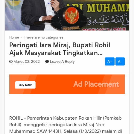
Home
› There are no categories
Peringati Isra Miraj, Bupati Rohil
Ajak Masyarakat Tingkatkan
Persaudaraan
Maret 02, 2022
Leave A Reply
A+
A-
ROHIL - Pemerintah Kabupaten Rokan Hilir (Pemkab
Rohil) menggelar peringatan Isra Miraj Nabi
Muhammad SAW 1443H, Selasa (1/3/2022) malam di