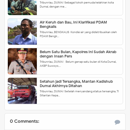
Tribunriau, DUMAI-Sebagai tokoh pemuda kelahiran kota
Dumai, dengan me…
Air Keruh dan Bau, Ini Klarifikasi PDAM
Bengkalis
Tribunriau, BENGKALIS-Kondisi air yang didistribusikan oleh
PDAM Bengk…
Belum Satu Bulan, Kapolres Ini Sudah Akrab
dengan Insan Pers
Tribunriau, DUMAI - Belum genap satu bulan di Kota Dumai,
AKBP Suwoyo,…
Setahun jadi Tersangka, Mantan Kadishub
Dumai Akhirnya Ditahan
Tribunriau, DUMAI-Setelah menyandang status tersangka, TI
(Mantan Kepa…
0 Comments: