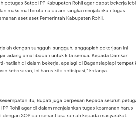
uh petugas Satpol PP Kabupaten Rohil agar dapat bekerja leb
dan maksimal terutama dalam rangka menjalankan tugas
manan aset aset Pemerintah Kabupaten Rohil.
rjalah dengan sungguh-sungguh, anggaplah pekerjaan ini
ai ladang amal ibadah untuk kita semua. Kepada Damkar
ti-hatilah di dalam bekerja, apalagi di Bagansiapiapi tempat 
wan kebakaran, ini harus kita antisipasi," katanya.
kesempatan itu, Bupati juga berpesan Kepada seluruh petug
l PP Rohil agar di dalam menjalankan tugas keamanan harus
i dengan SOP dan senantiasa ramah kepada masyarakat.