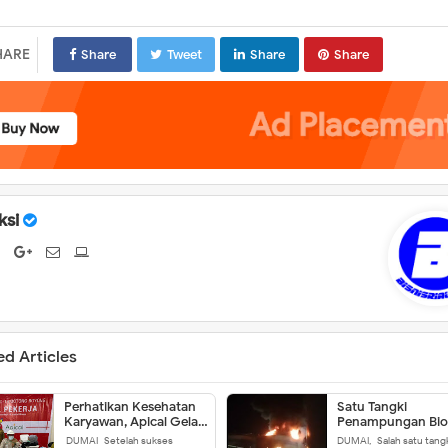
HARE
Share
Tweet
Share
Share
ksi
ed Articles
Perhatikan Kesehatan
Satu Tangki
Karyawan, Apical Gelar
Penampungan Biod
Vaksinasi Gotong
Milik PT SDO Terb
DUMAI- Setelah sukses
DUMAI,- Salah satu tangk