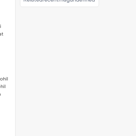
i
at
ohil
hil
a
a