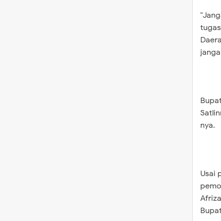
"Jang
tugas
Daera
janga
Bupat
Satli
nya.
Usai 
pemot
Afriz
Bupati