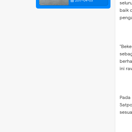
2017-04-03
selur
baik 
penga
"Beke
sebag
berha
ini ra
Pada 
Satpo
sesua