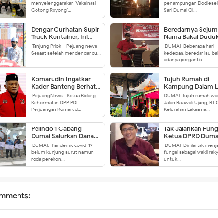
Royong Perdana di
menyelenggarakan ‘Vaksinasi
penampungan Biodiesel m
Dumai
Gotong Royong’…
Sari Dumai Ol…
Dengar Curhatan Supir
Beredarnya Sejum
Truck Kontainer, Ini
Nama Bakal Duduk
Instruksi Jokowi ke
Jabatan di OPD D
Tanjung Priok - Pejuang news -
DUMAI- Beberapa hari
Kapolri
Usulan atau
Sesaat setelah mendengar cu…
kedepan, beredar isu ba
Permintaan?
adanya pergantia…
Komarudin Ingatkan
Tujuh Rumah di
Kader Banteng Berhati-
Kampung Dalam L
hati Berbicara
Dilalap si Jago Me
PejuangNews - Ketua Bidang
DUMAI- Tujuh rumah wa
Kehormatan DPP PDI
Jalan Rajawali Ujung, RT 
Perjuangan Komarud…
Kelurahan Laksama…
Pelindo 1 Cabang
Tak Jalankan Fungs
Dumai Salurkan Dana
Ketua DPRD Duma
Program Kemitraan
Segera Di-SP2
DUMAI,- Pandemic covid-19
DUMAI- Dinilai tak menj
belum kunjung surut namun
fungsi sebagai wakil raky
roda perekon…
untuk…
mments: