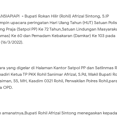
SIAPIAPI - Bupati Rokan Hilir (Rohil) Afrizal Sintong, S.IP
pin upacara peringatan Hari Ulang Tahun (HUT) Satuan Polis
g Praja (Satpol PP) Ke 72 Tahun,Satuan Lindungan Masyarak
inmas) Ke 60 dan Pemadam Kebakaran (Damkar) Ke 103 pada
 (16/3/2022).
ra yang digelar di Halaman Kantor Satpol PP dan Satlinmas R
hadiri Ketua TP PKK Rohil Sanimar Afrizal, S.Pd, Wakil Bupati Ro
laiman, SS, MH, Kasdim 0321 Rohil, Perwakilan Polres Rohil,par
la OPD.
 amanatnya,Bupati Rohil Afrizal Sintong menegaskan kepad