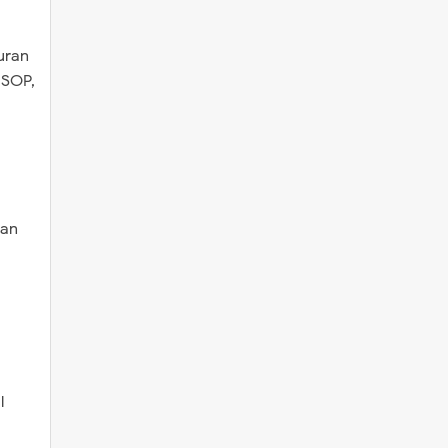
uran
 SOP,
pan
l