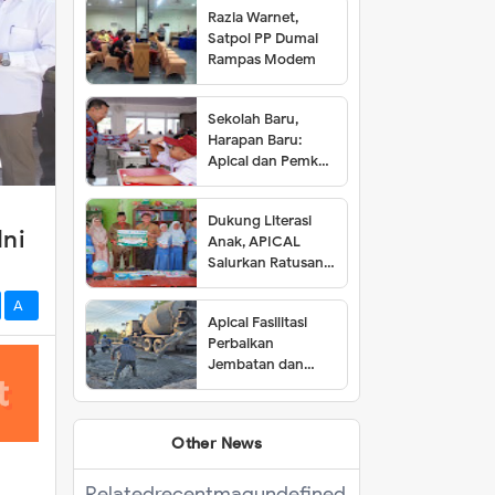
Razia Warnet,
Satpol PP Dumai
Rampas Modem
Sekolah Baru,
Harapan Baru:
Apical dan Pemkot
Dumai Resmikan
SDN 001 Lubuk
Dukung Literasi
Gaung
Ini
Anak, APICAL
Salurkan Ratusan
Buku ke Tiga SD di
Dumai
A-
Apical Fasilitasi
Perbaikan
Jembatan dan
Jalan di Kelurahan
Lubuk Gaung
Other News
Related
recentmag
undefined