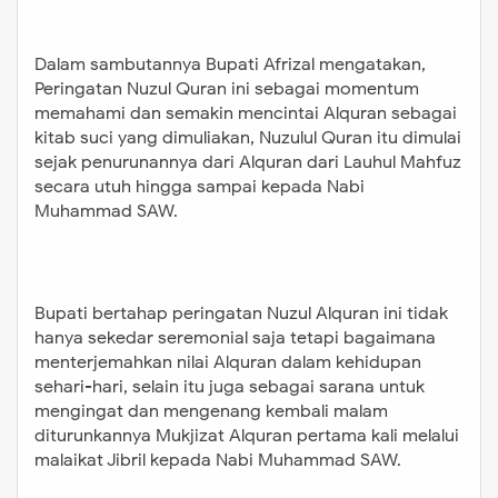
dimuliakan, Nuzulul Quran itu
dimulai sejak penurunannya dari
Dalam sambutannya Bupati Afrizal mengatakan,
Alquran dari Lauhul Mahfuz secara
Peringatan Nuzul Quran ini sebagai momentum
utuh hingga sampai kepada Nabi
memahami dan semakin mencintai Alquran sebagai
Muhammad SAW. Bupati bertahap
kitab suci yang dimuliakan, Nuzulul Quran itu dimulai
sejak penurunannya dari Alquran dari Lauhul Mahfuz
peringatan Nuzul Alquran ini tidak
secara utuh hingga sampai kepada Nabi
hanya sekedar seremonial saja
Muhammad SAW.
tetapi bagaimana menterjemahkan
nilai Alquran dalam kehidupan
sehari-hari, selain itu juga sebagai
sarana untuk mengingat dan
Bupati bertahap peringatan Nuzul Alquran ini tidak
mengenang kembali malam
hanya sekedar seremonial saja tetapi bagaimana
menterjemahkan nilai Alquran dalam kehidupan
diturunkannya Mukjizat Alquran
sehari-hari, selain itu juga sebagai sarana untuk
pertama kali melalui malaikat Jibril
mengingat dan mengenang kembali malam
kepada Nabi Muhammad SAW. Oleh
diturunkannya Mukjizat Alquran pertama kali melalui
karena itu melalui momentum
malaikat Jibril kepada Nabi Muhammad SAW.
Nuzulul Quran, Bupati pilihan rakyat