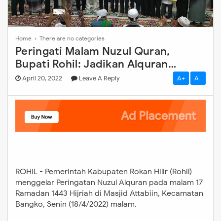
Home
› There are no categories
Peringati Malam Nuzul Quran,
Bupati Rohil: Jadikan Alquran
Sebagai Pegangan Hidup ROHIL -
April 20, 2022
Leave A Reply
A+
A-
Pemerintah Kabupaten Rokan Hilir
(Rohil) menggelar Peringatan Nuzul
Alquran pada malam 17 Ramadan
1443 Hijriah di Masjid Attabiin,
Kecamatan Bangko, Senin
(18/4/2022) malam. Dalam
sambutannya Bupati Afrizal
ROHIL - Pemerintah Kabupaten Rokan Hilir (Rohil)
mengatakan, Peringatan Nuzul
menggelar Peringatan Nuzul Alquran pada malam 17
Quran ini sebagai momentum
Ramadan 1443 Hijriah di Masjid Attabiin, Kecamatan
memahami dan semakin mencintai
Bangko, Senin (18/4/2022) malam.
Alquran sebagai kitab suci yang