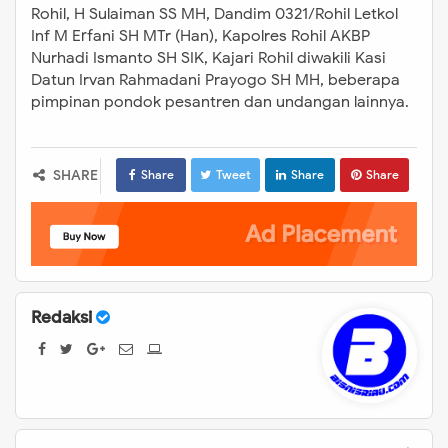
Sintong SIP, Wabup Rohil, H
Rohil, H Sulaiman SS MH, Dandim 0321/Rohil Letkol
Sulaiman SS MH, Dandim 0321/Rohil
Inf M Erfani SH MTr (Han), Kapolres Rohil AKBP
Letkol Inf M Erfani SH MTr (Han),
Nurhadi Ismanto SH SIK, Kajari Rohil diwakili Kasi
Kapolres Rohil AKBP Nurhadi
Datun Irvan Rahmadani Prayogo SH MH, beberapa
pimpinan pondok pesantren dan undangan lainnya.
Ismanto SH SIK, Kajari Rohil diwakili
Kasi Datun Irvan Rahmadani
Prayogo SH MH, beberapa pimpinan
SHARE
Share
Tweet
Share
Share
pondok pesantren dan undangan
lainnya.
Redaksi