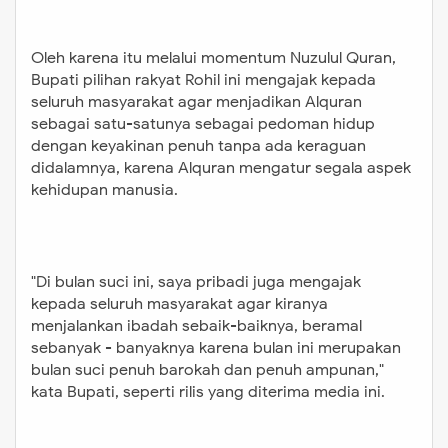
Rohil ini mengajak kepada seluruh
masyarakat agar menjadikan
Oleh karena itu melalui momentum Nuzulul Quran,
Alquran sebagai satu-satunya
Bupati pilihan rakyat Rohil ini mengajak kepada
sebagai pedoman hidup dengan
seluruh masyarakat agar menjadikan Alquran
keyakinan penuh tanpa ada
sebagai satu-satunya sebagai pedoman hidup
keraguan didalamnya, karena
dengan keyakinan penuh tanpa ada keraguan
Alquran mengatur segala aspek
didalamnya, karena Alquran mengatur segala aspek
kehidupan manusia.
kehidupan manusia. "Di bulan suci
ini, saya pribadi juga mengajak
kepada seluruh masyarakat agar
kiranya menjalankan ibadah sebaik-
"Di bulan suci ini, saya pribadi juga mengajak
baiknya, beramal sebanyak -
kepada seluruh masyarakat agar kiranya
banyaknya karena bulan ini
menjalankan ibadah sebaik-baiknya, beramal
sebanyak - banyaknya karena bulan ini merupakan
merupakan bulan suci penuh
bulan suci penuh barokah dan penuh ampunan,"
barokah dan penuh ampunan," kata
kata Bupati, seperti rilis yang diterima media ini.
Bupati, seperti rilis yang diterima
media ini. Bupati juga meminta