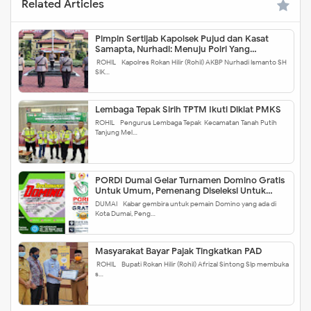
Related Articles
Pimpin Sertijab Kapolsek Pujud dan Kasat
Samapta, Nurhadi: Menuju Polri Yang
Profesional
ROHIL - Kapolres Rokan Hilir (Rohil) AKBP Nurhadi Ismanto SH
SIK…
Lembaga Tepak Sirih TPTM Ikuti Diklat PMKS
ROHIL - Pengurus Lembaga Tepak Kecamatan Tanah Putih
Tanjung Mel…
PORDI Dumai Gelar Turnamen Domino Gratis
Untuk Umum, Pemenang Diseleksi Untuk
Kejuaraan Riau
DUMAI - Kabar gembira untuk pemain Domino yang ada di
Kota Dumai, Peng…
Masyarakat Bayar Pajak Tingkatkan PAD
ROHIL - Bupati Rokan Hilir (Rohil) Afrizal Sintong SIp membuka
s…