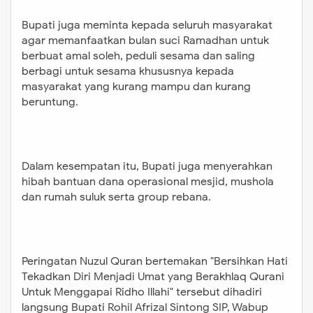
kepada seluruh masyarakat agar
memanfaatkan bulan suci
Bupati juga meminta kepada seluruh masyarakat
Ramadhan untuk berbuat amal
agar memanfaatkan bulan suci Ramadhan untuk
berbuat amal soleh, peduli sesama dan saling
soleh, peduli sesama dan saling
berbagi untuk sesama khususnya kepada
berbagi untuk sesama khususnya
masyarakat yang kurang mampu dan kurang
kepada masyarakat yang kurang
beruntung.
mampu dan kurang beruntung.
Dalam kesempatan itu, Bupati juga
menyerahkan hibah bantuan dana
Dalam kesempatan itu, Bupati juga menyerahkan
operasional mesjid, mushola dan
hibah bantuan dana operasional mesjid, mushola
rumah suluk serta group rebana.
dan rumah suluk serta group rebana.
Peringatan Nuzul Quran
bertemakan "Bersihkan Hati
Tekadkan Diri Menjadi Umat yang
Berakhlaq Qurani Untuk Menggapai
Peringatan Nuzul Quran bertemakan "Bersihkan Hati
Ridho Illahi" tersebut dihadiri
Tekadkan Diri Menjadi Umat yang Berakhlaq Qurani
Untuk Menggapai Ridho Illahi" tersebut dihadiri
langsung Bupati Rohil Afrizal
langsung Bupati Rohil Afrizal Sintong SIP, Wabup