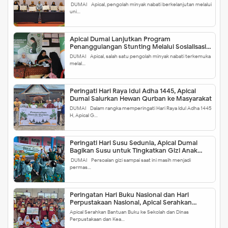
DUMAI - Apical, pengolah minyak nabati berkelanjutan melalui
uni…
Apical Dumai Lanjutkan Program
Penanggulangan Stunting Melalui Sosialisasi
Pemberian Makanan Tambahan Kepada Ibu
DUMAI - Apical, salah satu pengolah minyak nabati terkemuka
Hamil
melal…
Peringati Hari Raya Idul Adha 1445, Apical
Dumai Salurkan Hewan Qurban ke Masyarakat
DUMAI - Dalam rangka memperingati Hari Raya Idul Adha 1445
H, Apical G…
Peringati Hari Susu Sedunia, Apical Dumai
Bagikan Susu untuk Tingkatkan Gizi Anak
Sekolah
DUMAI - Persoalan gizi sampai saat ini masih menjadi
permas…
Peringatan Hari Buku Nasional dan Hari
Perpustakaan Nasional, Apical Serahkan
Bantuan Buku ke Sekolah dan Dinas
Apical Serahkan Bantuan Buku ke Sekolah dan Dinas
Perpustakaan dan Kearsipan Kota Dumai
Perpustakaan dan Kea…