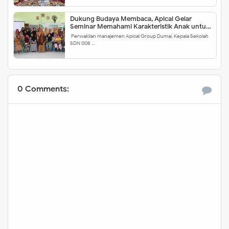
Dukung Budaya Membaca, Apical Gelar
Seminar Memahami Karakteristik Anak untuk
Meningkatkan Minat Baca
Perwakilan manajemen Apical Group Dumai, Kepala Sekolah
SDN 008 …
0 Comments: