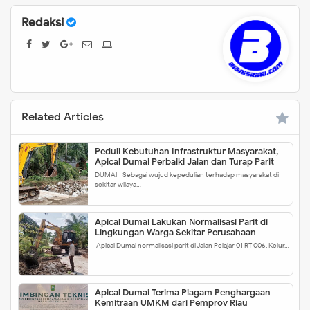
Redaksi
Related Articles
Peduli Kebutuhan Infrastruktur Masyarakat,
Apical Dumai Perbaiki Jalan dan Turap Parit
DUMAI - Sebagai wujud kepedulian terhadap masyarakat di
sekitar wilaya…
Apical Dumai Lakukan Normalisasi Parit di
Lingkungan Warga Sekitar Perusahaan
Apical Dumai normalisasi parit di Jalan Pelajar 01 RT 006, Kelur…
Apical Dumai Terima Piagam Penghargaan
Kemitraan UMKM dari Pemprov Riau