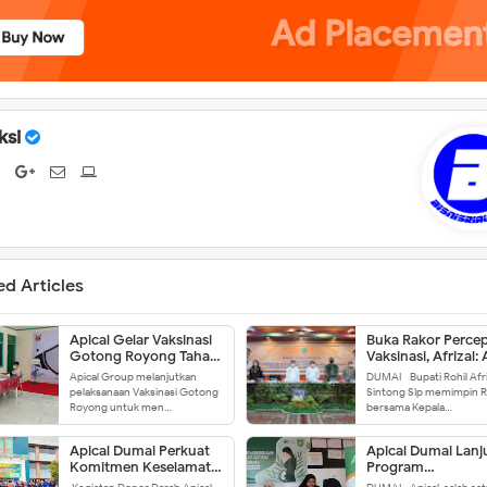
ksi
ed Articles
Apical Gelar Vaksinasi
Buka Rakor Perce
Gotong Royong Tahap
Vaksinasi, Afrizal: 
II di Dumai
Kita Ajak Masyara
Apical Group melanjutkan
DUMAI - Bupati Rohil Afri
Vaksinasi
pelaksanaan Vaksinasi Gotong
Sintong SIp memimpin R
Royong untuk men…
bersama Kepala…
Apical Dumai Perkuat
Apical Dumai Lanj
Komitmen Keselamatan
Program
dan Kesehatan Kerja di
Penanggulangan