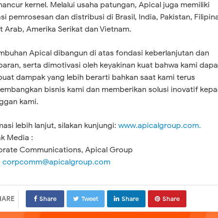
ancur kernel. Melalui usaha patungan, Apical juga memiliki
i pemrosesan dan distribusi di Brasil, India, Pakistan, Filipina
t Arab, Amerika Serikat dan Vietnam.
mbuhan Apical dibangun di atas fondasi keberlanjutan dan
paran, serta dimotivasi oleh keyakinan kuat bahwa kami dapa
at dampak yang lebih berarti bahkan saat kami terus
mbangkan bisnis kami dan memberikan solusi inovatif kep
ggan kami.
asi lebih lanjut, silakan kunjungi:
www.apicalgroup.com.
k Media :
rate Communications, Apical Group
:
corpcomm@apicalgroup.com
HARE
Share
Tweet
Share
Share