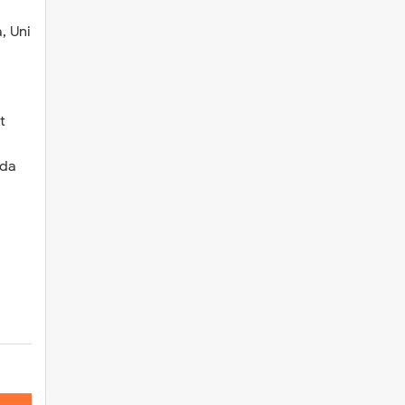
, Uni
t
ada