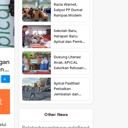
Razia Warnet,
Satpol PP Dumai
Rampas Modem
Sekolah Baru,
Harapan Baru:
Apical dan Pemkot
Dumai Resmikan
SDN 001 Lubuk
Dukung Literasi
Gaung
gan
Anak, APICAL
an
Salurkan Ratusan
Buku ke Tiga SD di
Dumai
A-
Apical Fasilitasi
Perbaikan
Jembatan dan
Jalan di Kelurahan
Lubuk Gaung
Other News
lui
Related
recentmag
undefined