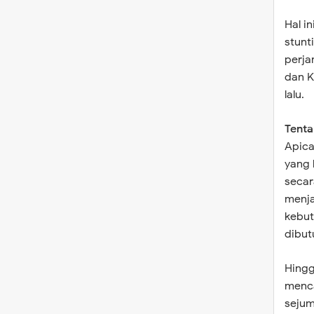
Hal i
stunt
perja
dan K
lalu.
Tenta
Apica
yang 
secar
menja
kebut
dibut
Hingg
menca
sejum