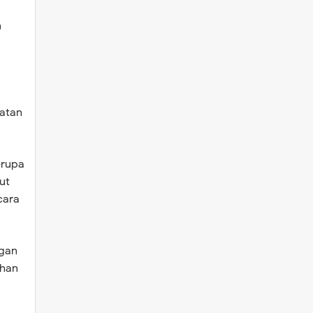
n
atan
erupa
ut
cara
ngan
ahan