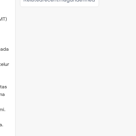
MT)
pada
elur
tas
ma
mi.
a.