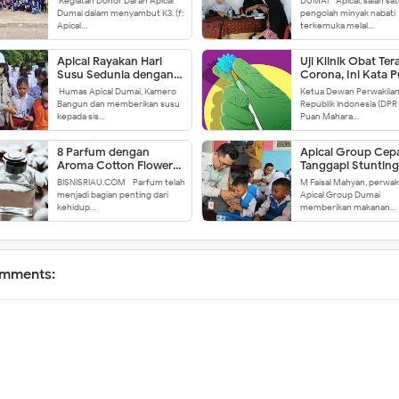
Kegiatan Donor Darah Apical
DUMAI - Apical, salah sa
Bulan K3 Nasional 2024
Stunting Melalui
Dumai dalam menyambut K3. (f:
pengolah minyak nabati
Sosialisasi Pember
Apical…
terkemuka melal…
Makanan Tambah
Kepada Ibu Hamil
Apical Rayakan Hari
Uji Klinik Obat Ter
Susu Sedunia dengan
Corona, Ini Kata 
Memberdayakan
Humas Apical Dumai, Kamero
Ketua Dewan Perwakilan
Peternak dan
Bangun dan memberikan susu
Republik Indonesia (DPR R
Komunitas Sekitar
kepada sis…
Puan Mahara…
8 Parfum dengan
Apical Group Cep
Aroma Cotton Flower
Tanggapi Stunting
yang Patut Kamu Coba
Dumai dengan Pr
BISNISRIAU.COM - Parfum telah
M Faisal Mahyan, perwaki
Pemberian Makan
menjadi bagian penting dari
Apical Group Dumai
Tambahan Berbasi
kehidup…
memberikan makanan…
Pangan Lokal
mments: