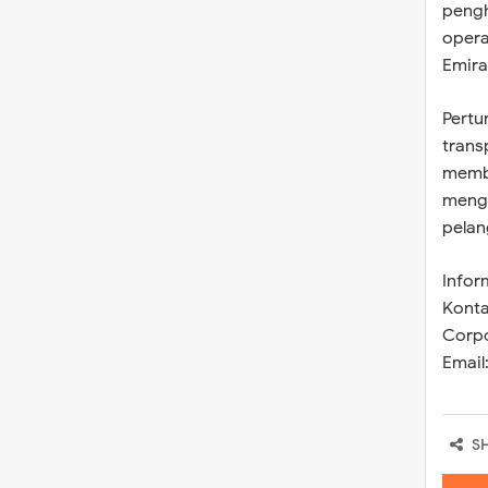
pengh
operas
Emira
Pertu
trans
membu
menge
pelan
Inform
Konta
Corpo
Email
S