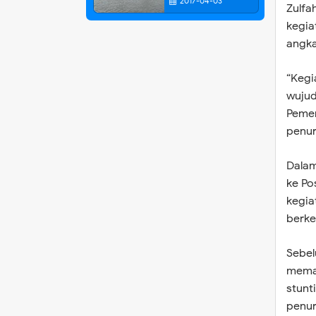
2017-04-03
Zulfa
kegia
angka
“Kegi
wujud
Pemer
penur
Dalam
ke Po
kegia
berke
Sebel
meman
stunt
penur