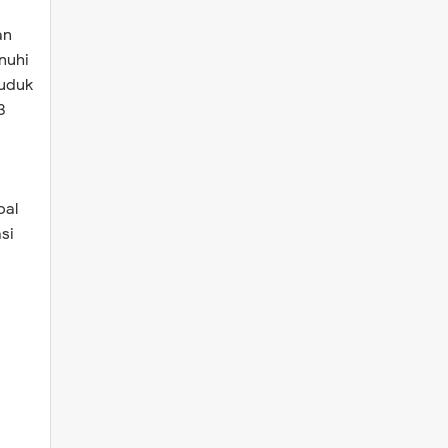
an
nuhi
duduk
3
bal
si