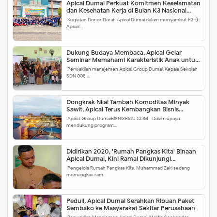
Apical Dumai Perkuat Komitmen Keselamatan
dan Kesehatan Kerja di Bulan K3 Nasional
2024
Kegiatan Donor Darah Apical Dumai dalam menyambut K3. (f:
Apical…
Dukung Budaya Membaca, Apical Gelar
Seminar Memahami Karakteristik Anak untuk
Meningkatkan Minat Baca
Perwakilan manajemen Apical Group Dumai, Kepala Sekolah
SDN 008 …
Dongkrak Nilai Tambah Komoditas Minyak
Sawit, Apical Terus Kembangkan Bisnis
Hilirisasi
Apical Group DumaiBISNISRIAU.COM - Dalam upaya
mendukung program…
Didirikan 2020, 'Rumah Pangkas Kita' Binaan
Apical Dumai, Kini Ramai Dikunjungi
Pelanggan
Pengelola Rumah Pangkas Kita, Muhammad Zaki sedang
memangkas ram…
Peduli, Apical Dumai Serahkan Ribuan Paket
Sembako ke Masyarakat Sekitar Perusahaan