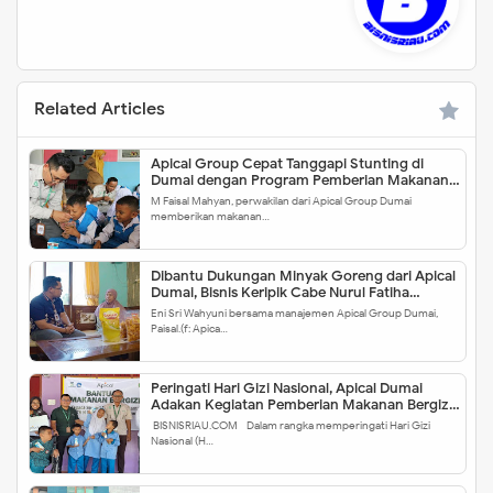
Related Articles
Apical Group Cepat Tanggapi Stunting di
Dumai dengan Program Pemberian Makanan
Tambahan Berbasis Pangan Lokal
M Faisal Mahyan, perwakilan dari Apical Group Dumai
memberikan makanan…
Dibantu Dukungan Minyak Goreng dari Apical
Dumai, Bisnis Keripik Cabe Nurul Fatiha
Melesat, Kini Konsumennya Sampai di Jakarta
Eni Sri Wahyuni bersama manajemen Apical Group Dumai,
Paisal.(f: Apica…
Peringati Hari Gizi Nasional, Apical Dumai
Adakan Kegiatan Pemberian Makanan Bergizi
untuk Pelajar di SLB Wati Purnama
BISNISRIAU.COM - Dalam rangka memperingati Hari Gizi
Nasional (H…