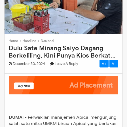
Home
›
Headline
›
Nasional
Dulu Sate Minang Saiyo Dagang
Berkeliling, Kini Punya Kios Berkat
Menjadi Mitra Apical
Desember 30, 2024
Leave A Reply
A+
A-
DUMAI
- Perwakilan manajemen Apical mengunjungi
salah satu mitra UMKM binaan Apical yang berlokasi