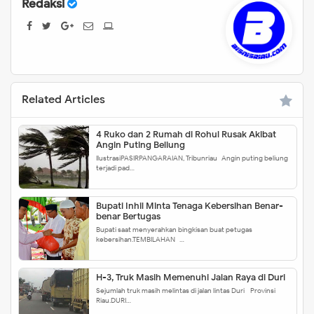
Redaksi
Related Articles
4 Ruko dan 2 Rumah di Rohul Rusak Akibat
Angin Puting Beliung
IlustrasiPASIRPANGARAIAN, Tribunriau- Angin puting beliung
terjadi pad…
Bupati Inhil Minta Tenaga Kebersihan Benar-
benar Bertugas
Bupati saat menyerahkan bingkisan buat petugas
kebersihan.TEMBILAHAN- …
H-3, Truk Masih Memenuhi Jalan Raya di Duri
Sejumlah truk masih melintas di jalan lintas Duri - Provinsi
Riau.DURI…