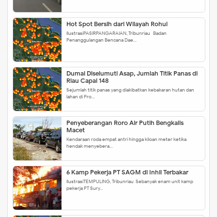
Hot Spot Bersih dari Wilayah Rohul
IlustrasiPASIRPANGARAIAN, Tribunriau- Badan
Penanggulangan Bencana Dae…
Dumai Diselumuti Asap, Jumlah Titik Panas di
Riau Capai 148
Sejumlah titik panas yang diakibatkan kebakaran hutan dan
lahan di Pro…
Penyeberangan Roro Air Putih Bengkalis
Macet
Kendaraan roda empat antri hingga kiloan meter ketika
hendak menyebera…
6 Kamp Pekerja PT SAGM di Inhil Terbakar
IlustrasiTEMPULING, Tribunriau-Sebanyak enam unit kamp
pekerja PT Sury…