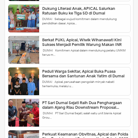
Dukung Literasi Anak, APICAL Salurkan
Ratusan Buku ke Tiga SD di Dumai
DUMAI - Sebagai wujud komitmen dalam mendukung
pendidikan dasar, Apica…
Berkat PUKL Apical, Wiwik Wihanawati Kini
Sukses Menjadi Pemilik Warung Makan INR
DUMAI - Komitmen Apical dalam mendukung pelaku UMKM
terus m…
Peduli Warga Sekitar, Apical Buka Puasa
Bersama dan Santunan Anak Yatim di Dumai
DUMAI - Apical, perusahaan pengolah minyak nabati
terkemuka, melalui u…
PT Sari Dumai Sejati Raih Dua Penghargaan
dalam Ajang Riau Downstream Proposal
Project Challenge 2025
DUMAI - PT Sari Dumai Sejati, salah satu unit bisnis Apical
Grou…
Perkuat Keamanan Obvitnas, Apical dan Polda