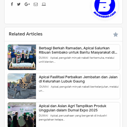
Related Articles
Berbagi Berkah Ramadan, Apical Salurkan
Ribuan Sembako untuk Bantu Masyarakat di
Dumai
DUMAI - Apical, pengolah minyak nabati terkemuka, melalui
unit bisnisn…
Apical Fasilitasi Perbaikan Jembatan dan Jalan
di Kelurahan Lubuk Gaung
DUMAI - Apical, pengolah minyak nabati berkelanjutan, melalui
un…
Apical dan Asian Agri Tampilkan Produk
Unggulan dalam Dumai Expo 2025
DUMAI - Apical, perusahaan yang bergerak di industri
pengolahan kelapa…