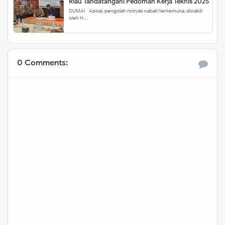
Riau Tandatangani Pedoman Kerja Teknis 2025
DUMAI - Apical, pengolah minyak nabati terkemuka, diwakili
oleh H…
0 Comments: