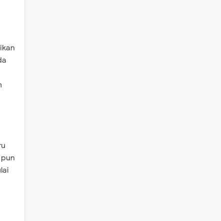
ikan
da
n
ru
i pun
lai