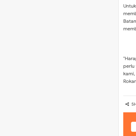
Untuk
memb
Batam
memba
"Hara
perlu
kami,
Rokan
S