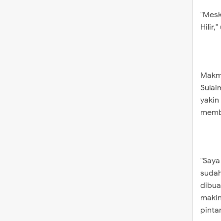
"Mesk
Hilir,
Makmu
Sulai
yakin
membe
"Saya
sudah
dibua
makin
pinta