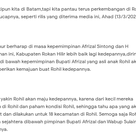
ipun kita di Batam,tapi kita pantau terus perkembangan di 
" ucapnya, seperti rilis yang diterima media ini, Ahad (13/3/202
r berharap di masa kepemimpinan Afrizal Sintong dan H
man ini, Kabupaten Rokan Hilir lebih baik lagi kedepannya,diri
 di bawah kepemimpinan Bupati Afrizal yang asli anak Rohil a
rikan kemajuan buat Rohil kedepannya.
 yakin Rohil akan maju kedepannya, karena dari kecil mereka
 di Rohil dan paham kondisi Rohil, sehingga tahu apa yang a
t dan dilakukan untuk 18 kecamatan di Rohil. Semoga saja Roh
 sejahtera dibawah pimpinan Bupati Afrizal dan Wabup Sulai
nya.