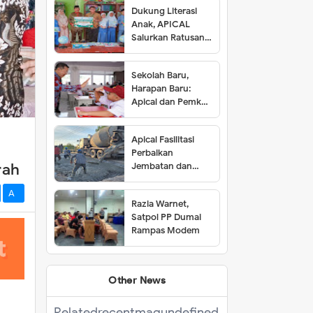
Dukung Literasi
Anak, APICAL
Salurkan Ratusan
Buku ke Tiga SD di
Dumai
Sekolah Baru,
Harapan Baru:
Apical dan Pemkot
Dumai Resmikan
SDN 001 Lubuk
Apical Fasilitasi
Gaung
Perbaikan
rah
Jembatan dan
Jalan di Kelurahan
Lubuk Gaung
A-
Razia Warnet,
Satpol PP Dumai
Rampas Modem
Other News
Related
recentmag
undefined