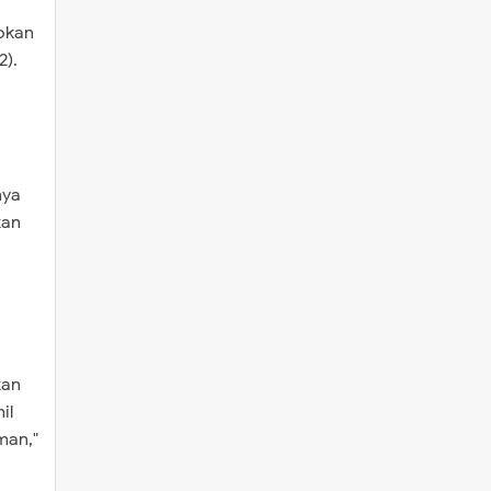
Rokan
2).
nya
kan
kan
il
man,"