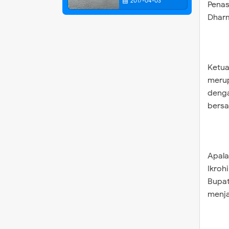
2017-04-03
Penas
Dharm
Ketua
merup
denga
bersa
Apala
Ikroh
Bupat
menja