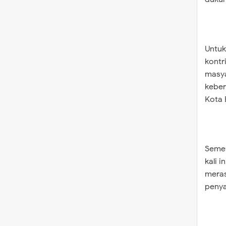
Untuk
kontr
masya
keber
Kota
Sement
kali 
meras
penya