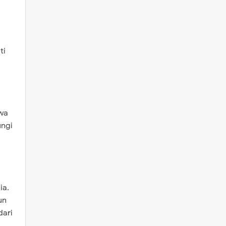
ti
wa
ungi
ia.
un
dari