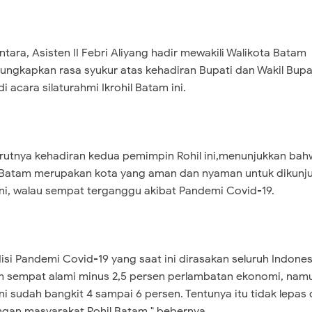
tara, Asisten II Febri Aliyang hadir mewakili Walikota Batam
ngkapkan rasa syukur atas kehadiran Bupati dan Wakil Bupa
di acara silaturahmi Ikrohil Batam ini.
utnya kehadiran kedua pemimpin Rohil ini,menunjukkan bah
Batam merupakan kota yang aman dan nyaman untuk dikunj
ini, walau sempat terganggu akibat Pandemi Covid-19.
isi Pandemi Covid-19 yang saat ini dirasakan seluruh Indones
 sempat alami minus 2,5 persen perlambatan ekonomi, nam
ini sudah bangkit 4 sampai 6 persen. Tentunya itu tidak lepas 
gan masyarakat Rohil Batam," bebernya.