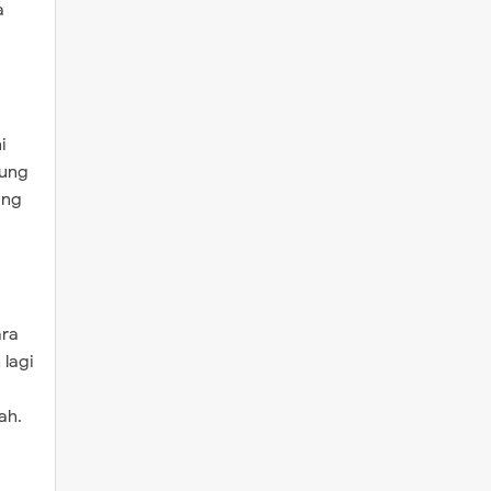
a
i
sung
ang
ara
 lagi
bah.