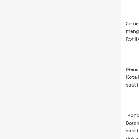
Semen
mengu
Rohil 
Menur
Kota 
saat 
"Kond
Batam
saat 
dukun